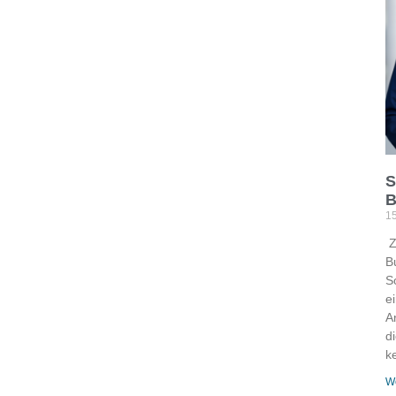
S
B
15
Z
Bu
So
e
A
d
k
We