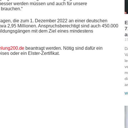
r besser werden müssen und auch für unsere
 brauchen.“
ragen, die zum 1. Dezember 2022 an einer deutschen
E
twa 2,95 Millionen. Anspruchsberechtigt sind auch 450.000
7
Bildungsgängen mit dem Ziel eines mindestens
a
15
hlung200.de
beantragt werden. Nötig sind dafür ein
D
s oder ein Elster-Zertifikat.
V
l
v
m
d
a
We