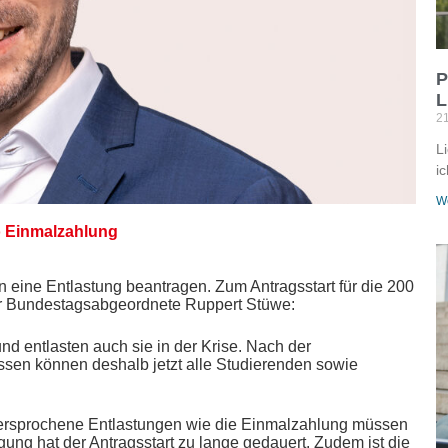
P
L
21
L
ic
We
o Einmalzahlung
n eine Entlastung beantragen.
Zum Antragsstart für die 200
fer Bundestagsabgeordnete Ruppert Stüwe:
nd entlasten auch sie in der Krise. Nach der
sen können deshalb jetzt alle Studierenden sowie
Versprochene Entlastungen wie die Einmalzahlung müssen
ng hat der Antragsstart zu lange gedauert. Zudem ist die