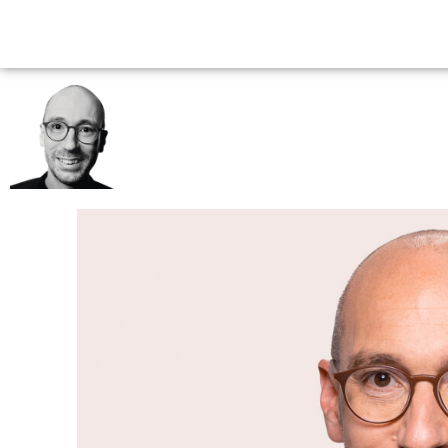
Startseite
Über mich
Steglitz-Zehlendorf
RUPPERT STÜWE
#BewegtWas
Für Steglitz-Zehlendorf im Bundestag