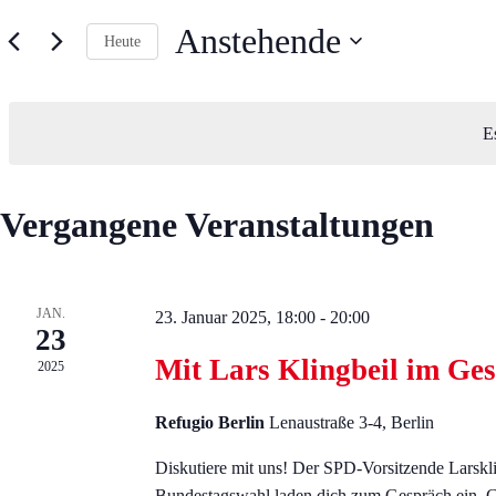
Anstehende
Heute
D
a
t
u
E
m
w
ä
h
Vergangene Veranstaltungen
l
e
n
.
JAN.
23. Januar 2025, 18:00
-
20:00
23
Mit Lars Klingbeil im Ge
2025
Refugio Berlin
Lenaustraße 3-4, Berlin
Diskutiere mit uns! Der SPD-Vorsitzende Larskli
Bundestagswahl laden dich zum Gespräch ein. 