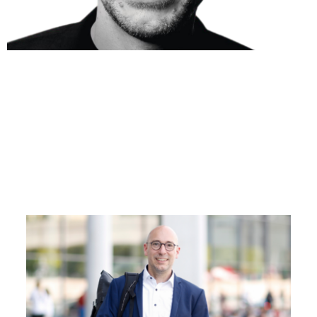
RUPPERT STÜWE
#BewegtWas
Für Steglitz-Zehlendorf im Bundestag