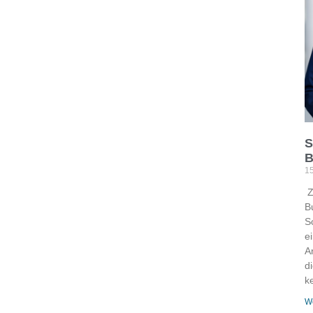
S
B
15
Z
Bu
So
e
A
d
k
We