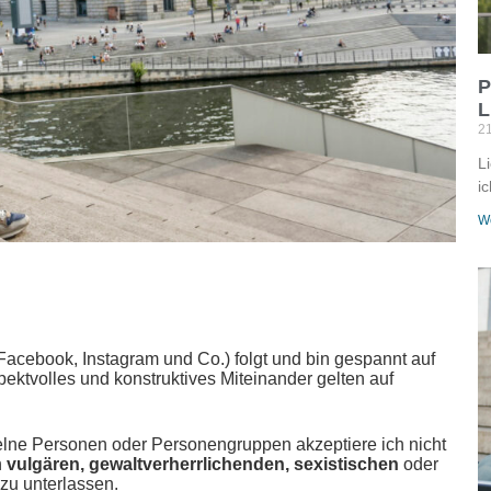
P
L
21
L
ic
We
(Facebook, Instagram und Co.) folgt und bin gespannt auf
ektvolles und konstruktives Miteinander gelten auf
elne Personen oder Personengruppen akzeptiere ich nicht
n
vulgären, gewaltverherrlichenden, sexistischen
oder
zu unterlassen.