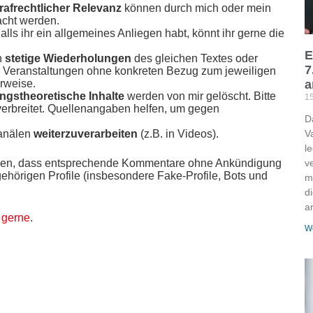
trafrechtlicher Relevanz
können durch mich oder mein
acht werden.
alls ihr ein allgemeines Anliegen habt, könnt ihr gerne die
E
n
stetige Wiederholungen
des gleichen Textes oder
7
w. Veranstaltungen ohne konkreten Bezug zum jeweiligen
rweise.
a
gstheoretische Inhalte
werden von mir gelöscht. Bitte
15
erverbreitet. Quellenangaben helfen, um gegen
D
Kanälen
weiterzuverarbeiten
(z.B. in Videos).
V
l
hnen, dass entsprechende Kommentare ohne Ankündigung
v
gehörigen Profile (insbesondere Fake-Profile, Bots und
m
d
a
 gerne
.
We