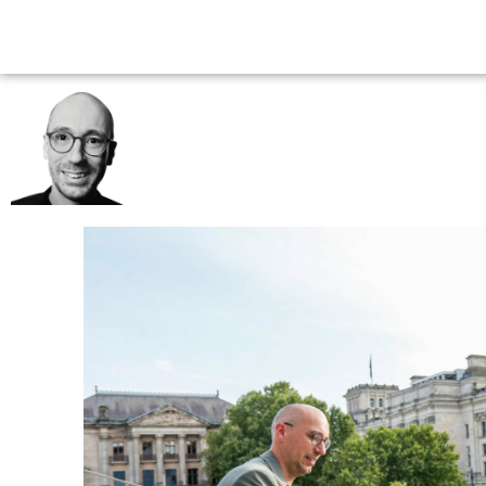
Startseite
Über mich
Steglitz-Zehlendorf
RUPPERT STÜWE
#BewegtWas
Für Steglitz-Zehlendorf im Bundestag