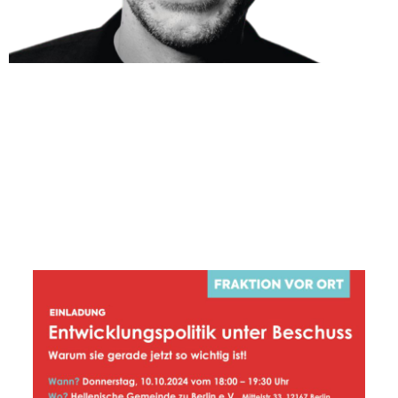
RUPPERT STÜWE
#BewegtWas
Für Steglitz-Zehlendorf im Bundestag